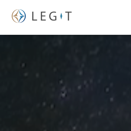
内
容
を
ス
キ
ッ
プ